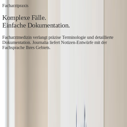
Facharztpraxis
Komplexe Fälle.
Einfache Dokumentation.
Facharztmedizin verlangt präzise Terminologie und detaillierte
Dokumentation. Journalia liefert Notizen-Entwürfe mit der
Fachsprache Ihres Gebiets.
Dr. Ida Bjørntvedt
Gynäkologin, C-Medical